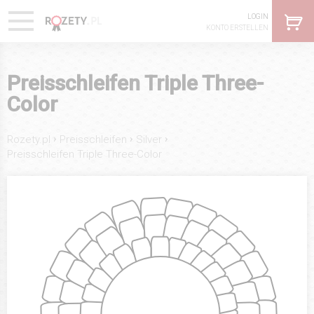
LOGIN
KONTO ERSTELLEN
Preisschleifen Triple Three-
Color
›
›
›
Rozety.pl
Preisschleifen
Silver
Preisschleifen Triple Three-Color