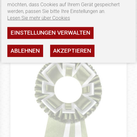
3.1 €
SILVER
möchten, dass Cookies auf Ihrem Gerät gespeichert
Preisschleifen Triple D
werden, passen Sie bitte Ihre Einstellungen an.
Lesen Sie mehr über Cookies
Verfügbarkeit: hoch
EINSTELLUNGEN VERWALTEN
SEHEN
ABLEHNEN
AKZEPTIEREN