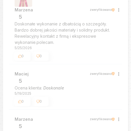
Marzena
zweryfikowano
5
Doskonałe wykonanie z dbałością o szczegóły.
Bardzo dobrej jakości materiały i solidny produkt.
Rewelacyjny kontakt z firmą i ekspresowe
wykonanie.polecam.
5/25/2026
0
0
Maciej
zweryfikowano
5
Ocena klienta:
Doskonale
5/19/2025
0
0
Marzena
zweryfikowano
5