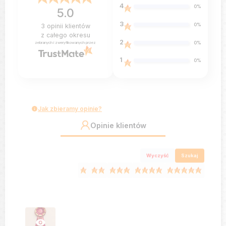
4
0%
5.0
3
0%
3
opinii klientów
z całego okresu
2
0%
zebranych i zweryfikowanych przez
1
0%
Jak zbieramy opinie?
Opinie klientów
Wyczyść
Szukaj