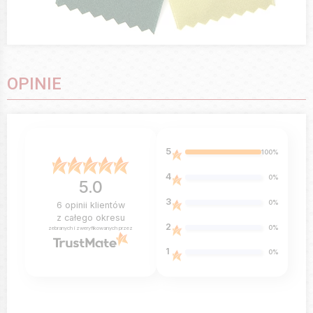
OPINIE
5
100%
4
0%
5.0
3
0%
6
opinii klientów
z całego okresu
2
0%
zebranych i zweryfikowanych przez
1
0%