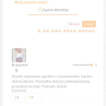
Jak zbieramy opinie?
Opinie klientów
Wyczyść
Szukaj
Krzysztof
zweryfikowano
5
Rozety wykonane zgodnie z zamówieniem, bardzo
dobrej jakości. Przesyłka dobrze zabezpieczona,
przysłana na czas. Polecam. 👍️👍️👍️
6/30/2025
0
0