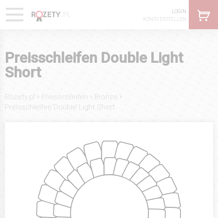
LOGIN
KONTO ERSTELLEN
Preisschleifen Double Light
Short
›
›
›
Rozety.pl
Preisschleifen
Bronze
Preisschleifen Double Light Short