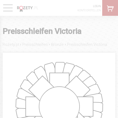
LOGIN
KONTO ERSTELLEN
Preisschleifen Victoria
›
›
›
Rozety.pl
Preisschleifen
Bronze
Preisschleifen Victoria