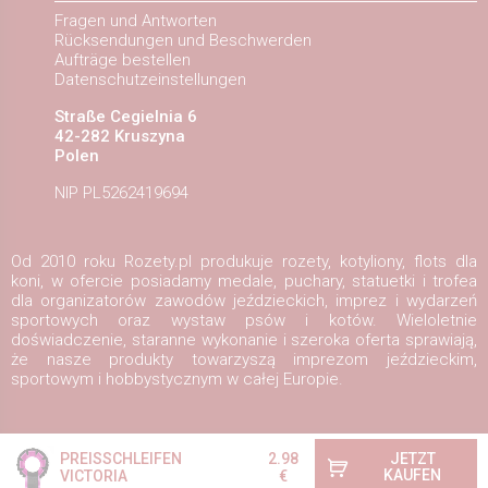
Fragen und Antworten
Rücksendungen und Beschwerden
Aufträge bestellen
Datenschutzeinstellungen
Straße Cegielnia 6
42-282 Kruszyna
Polen
NIP PL5262419694
Od 2010 roku Rozety.pl produkuje rozety, kotyliony, flots dla
koni, w ofercie posiadamy medale, puchary, statuetki i trofea
dla organizatorów zawodów jeździeckich, imprez i wydarzeń
sportowych oraz wystaw psów i kotów. Wieloletnie
doświadczenie, staranne wykonanie i szeroka oferta sprawiają,
że nasze produkty towarzyszą imprezom jeździeckim,
sportowym i hobbystycznym w całej Europie.
Copyright ©2026
Rozety.pl
Design und Ausführung:
Redhand.pl
PREISSCHLEIFEN
2.98
JETZT
KAUFEN
VICTORIA
€