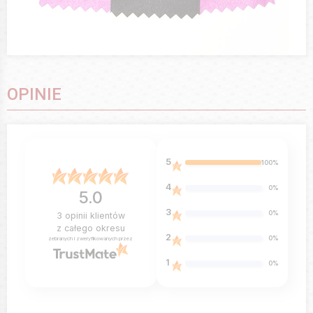
OPINIE
5
100%
4
0%
5.0
3
0%
3
opinii klientów
z całego okresu
2
0%
zebranych i zweryfikowanych przez
1
0%