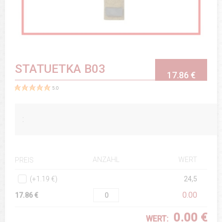
STATUETKA B03
17.86 €
5.0
:
ANZAHL
WERT
PREIS
(+1.19 €)
24,5
0.00
17.86 €
0.00 €
WERT: