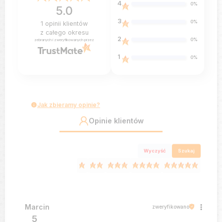
4
0%
5.0
3
0%
1
opinii klientów
z całego okresu
2
0%
zebranych i zweryfikowanych przez
1
0%
Jak zbieramy opinie?
Opinie klientów
Wyczyść
Szukaj
Marcin
zweryfikowano
5