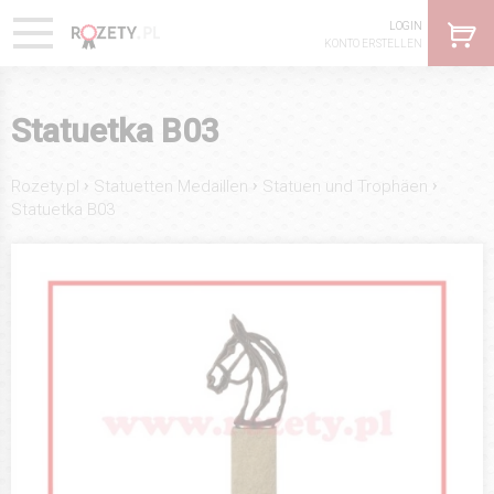
LOGIN
KONTO ERSTELLEN
Statuetka B03
›
›
›
Rozety.pl
Statuetten Medaillen
Statuen und Trophäen
Statuetka B03