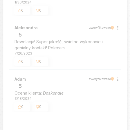
1/30/2024
0
0
Aleksandra
zweryfikowano
5
Rewelacja! Super jakość, świetne wykonanie i
genialny kontakt! Polecam
7/26/2023
0
0
Adam
zweryfikowano
5
Ocena klienta:
Doskonale
3/18/2024
0
0