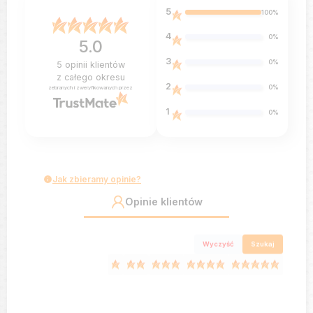
5
100%
4
0%
5.0
3
0%
5
opinii klientów
z całego okresu
2
0%
zebranych i zweryfikowanych przez
1
0%
Jak zbieramy opinie?
Opinie klientów
Wyczyść
Szukaj