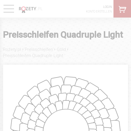
LOGIN
KONTO ERSTELLEN
Preisschleifen Quadruple Light
›
›
›
Rozety.pl
Preisschleifen
Gold
Preisschleifen Quadruple Light