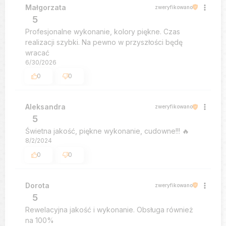
Małgorzata
zweryfikowano
5
Profesjonalne wykonanie, kolory piękne. Czas
realizacji szybki. Na pewno w przyszłości będę
wracać
6/30/2026
0
0
Aleksandra
zweryfikowano
5
Świetna jakość, piękne wykonanie, cudowne!!! 🔥
8/2/2024
0
0
Dorota
zweryfikowano
5
Rewelacyjna jakość i wykonanie. Obsługa również
na 100%