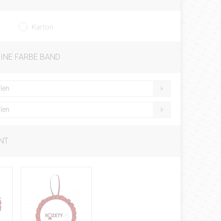
Karton
EINE FARBE BAND
len
len
NT