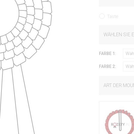
Taste
WÄHLEN SIE 
FARBE 1:
Wäh
FARBE 2:
Wäh
ART DER MOU