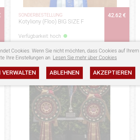
€
42.62 €
SONDERBESTELLUNG
Kotyliony (Floo) BIG SIZE F
Verfügbarkeit: hoch
SEHEN
ndet Cookies. Wenn Sie nicht möchten, dass Cookies auf Ihrem
te Ihre Einstellungen an.
Lesen Sie mehr über Cookies
N VERWALTEN
ABLEHNEN
AKZEPTIEREN