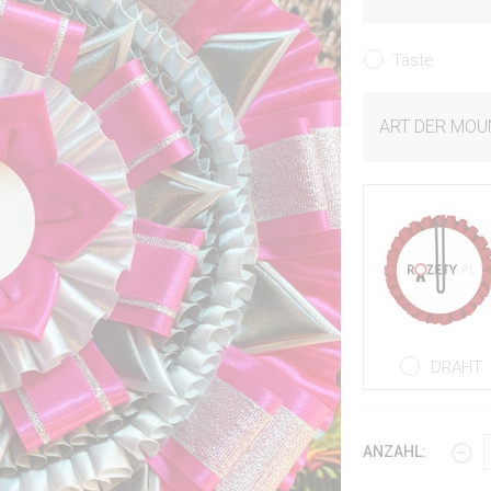
Taste
ART DER MOU
DRAHT
ANZAHL: