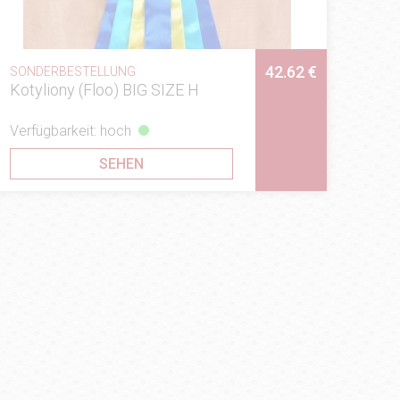
42.62 €
SONDERBESTELLUNG
Kotyliony (Floo) BIG SIZE H
Verfügbarkeit: hoch
SEHEN