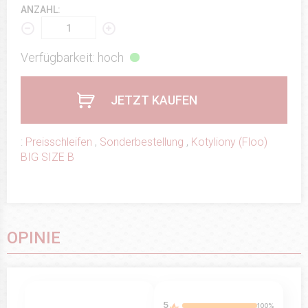
ANZAHL:
Verfügbarkeit: hoch
JETZT KAUFEN
:
Preisschleifen
,
Sonderbestellung
,
Kotyliony (Floo)
BIG SIZE B
OPINIE
5
100%