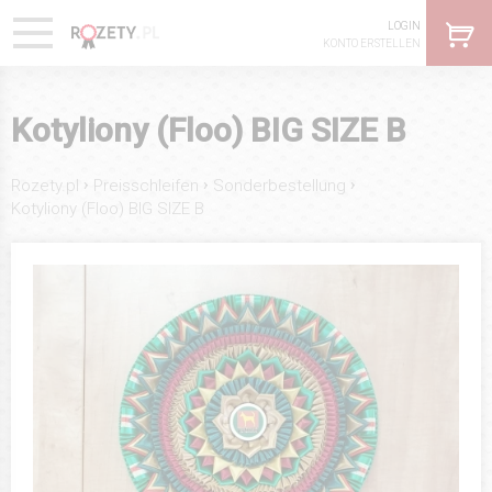
LOGIN
KONTO ERSTELLEN
Kotyliony (Floo) BIG SIZE B
›
›
›
Rozety.pl
Preisschleifen
Sonderbestellung
Kotyliony (Floo) BIG SIZE B