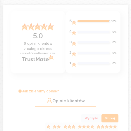
5
100%
4
0%
5.0
3
0%
6
opinii klientów
z całego okresu
2
0%
zebranych i zweryfikowanych przez
1
0%
Jak zbieramy opinie?
Opinie klientów
Wyczyść
Szukaj