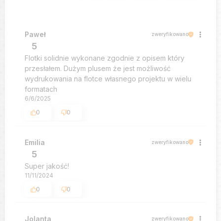
Paweł
zweryfikowano
5
Flotki solidnie wykonane zgodnie z opisem który
przesłałem. Dużym plusem że jest możliwość
wydrukowania na flotce własnego projektu w wielu
formatach
6/6/2025
0
0
Emilia
zweryfikowano
5
Super jakość!
11/11/2024
0
0
Jolanta
zweryfikowano