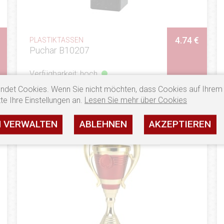
4.74 €
PLASTIKTASSEN
Puchar B10207
Verfügbarkeit: hoch
ndet Cookies. Wenn Sie nicht möchten, dass Cookies auf Ihrem
SEHEN
te Ihre Einstellungen an.
Lesen Sie mehr über Cookies
N VERWALTEN
ABLEHNEN
AKZEPTIEREN
LIEFERUNG: NEUES PRODUKT