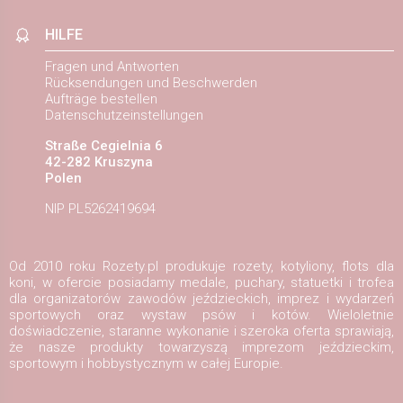
HILFE
Fragen und Antworten
Rücksendungen und Beschwerden
Aufträge bestellen
Datenschutzeinstellungen
Straße Cegielnia 6
42-282 Kruszyna
Polen
NIP PL5262419694
Od 2010 roku Rozety.pl produkuje rozety, kotyliony, flots dla
koni, w ofercie posiadamy medale, puchary, statuetki i trofea
dla organizatorów zawodów jeździeckich, imprez i wydarzeń
sportowych oraz wystaw psów i kotów. Wieloletnie
doświadczenie, staranne wykonanie i szeroka oferta sprawiają,
że nasze produkty towarzyszą imprezom jeździeckim,
sportowym i hobbystycznym w całej Europie.