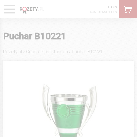
LOGIN
KONTO ERSTELLEN
Puchar B10221
›
›
›
Rozety.pl
Cups
Plastiktassen
Puchar B10221