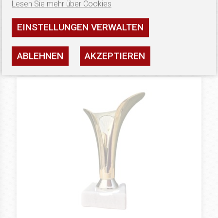
7.14 €
PLASTIKTASSEN
Lesen Sie mehr über Cookies
Puchar G9609
EINSTELLUNGEN VERWALTEN
Verfügbarkeit: hoch
SEHEN
ABLEHNEN
AKZEPTIEREN