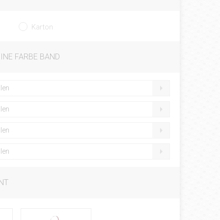
Karton
EINE FARBE BAND
len
len
len
len
NT