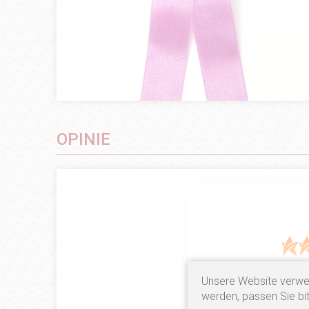
OPINIE
Unsere Website verwe
9
opinii klie
werden, passen Sie bit
zebranych i