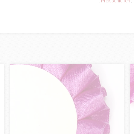
:
Preisschleifen
,