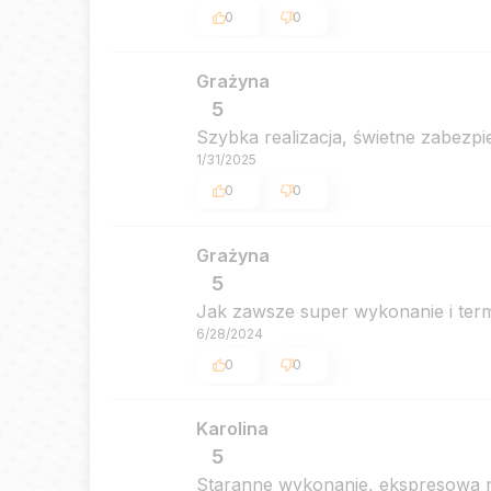
0
0
Grażyna
5
Szybka realizacja, świetne zabezpi
1/31/2025
0
0
Grażyna
5
Jak zawsze super wykonanie i ter
6/28/2024
0
0
Karolina
5
Staranne wykonanie, ekspresowa re