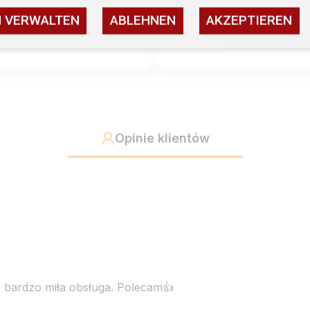
N VERWALTEN
ABLEHNEN
AKZEPTIEREN
1
Opinie klientów
 bardzo miła obsługa. Polecam👍️