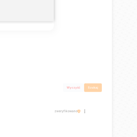
0%
0%
Wyczyść
Szukaj
zweryfikowano