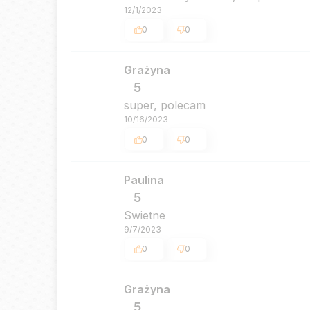
12/1/2023
0
0
Grażyna
5
super, polecam
10/16/2023
0
0
Paulina
5
Swietne
9/7/2023
0
0
Grażyna
5