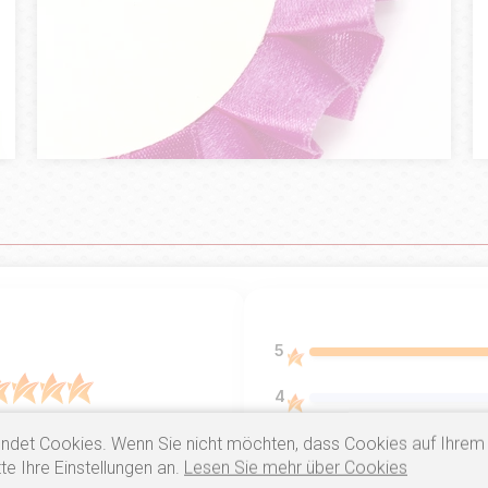
5
4
5.0
3
ndet Cookies. Wenn Sie nicht möchten, dass Cookies auf Ihrem
ntów
z całego okresu
te Ihre Einstellungen an.
Lesen Sie mehr über Cookies
 zweryfikowanych przez
2