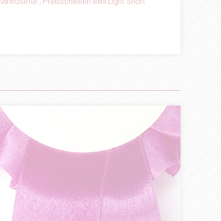
Minirosette
,
Preisschleifen Mini Light Short