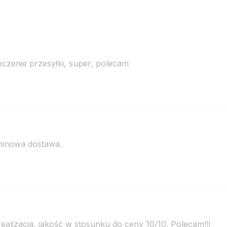
eczenie przesyłki, super, polecam
minowa dostawa.
alizacja, jakość w stosunku do ceny 10/10. Polecam!!!