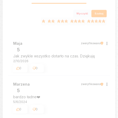
Wyczyść
Szukaj
Maja
zweryfikowano
5
Jak zwykle wszystko dotarło na czas. Dziękuję
2/10/2026
0
0
Marzena
zweryfikowano
5
bardzo ładne❤️
5/6/2024
0
0