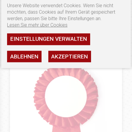
Unsere Website verwendet Cookies. Wenn Sie nicht
möchten, dass Cookies auf Ihrem Gerät gespeichert
1.79 €
MINIROSETTE
werden, passen Sie bitte Ihre Einstellungen an.
Preisschleifen Mini Classic A
Lesen Sie mehr über Cookies
Verfügbarkeit: hoch
EINSTELLUNGEN VERWALTEN
SEHEN
ABLEHNEN
AKZEPTIEREN