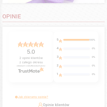
OPINIE
5
100%
4
0%
5.0
3
0%
2
opinii klientów
z całego okresu
2
0%
zebranych i zweryfikowanych przez
1
0%
Jak zbieramy opinie?
Opinie klientów