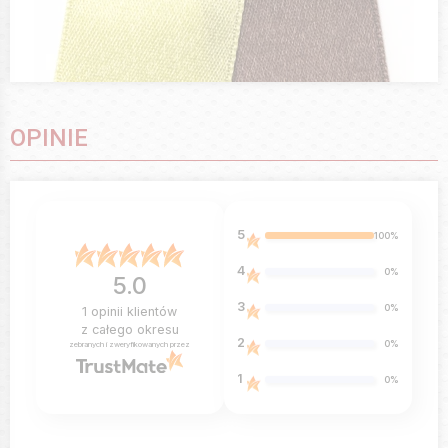
OPINIE
5
100%
4
0%
5.0
3
0%
1
opinii klientów
z całego okresu
2
0%
zebranych i zweryfikowanych przez
1
0%