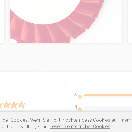
5
4
5.0
3
ndet Cookies. Wenn Sie nicht möchten, dass Cookies auf Ihrem
ntów
z całego okresu
te Ihre Einstellungen an.
Lesen Sie mehr über Cookies
 zweryfikowanych przez
2