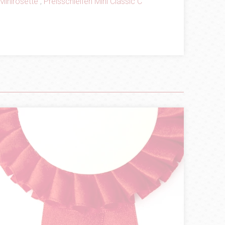
Minirosette
,
Preisschleifen Mini Classic C