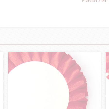
:
Preisschleifen
,