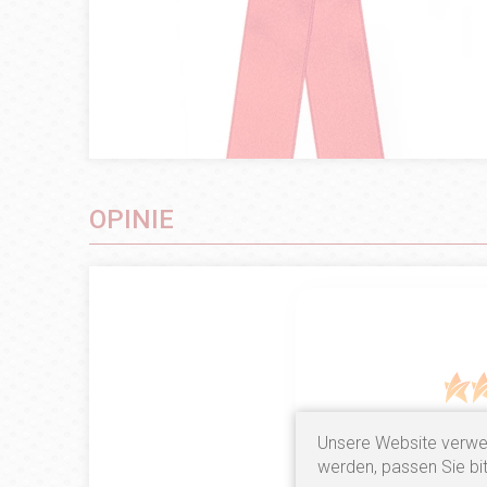
OPINIE
Unsere Website verwe
2
opinii klie
werden, passen Sie bit
zebranych i