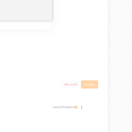
0%
0%
Wyczyść
Szukaj
zweryfikowano