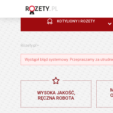
KOTYLIONY I ROZETY
KOTYLIONY I ROZETY
PUCHARY
STATUETKI MEDALE
Economic line / Hobby
Plastikowe
Statuetki i trofea
›
Horse
Rozety.pl
Wystąpił błąd systemowy. Przepraszamy za utrudni
KOTYLIONY I ROZETY
PUCHARY
STATUETKI MEDALE
M
Gold
Dodatki do pucharów
Przypinki
WYSOKA JAKOŚĆ,
O
RĘCZNA ROBOTA