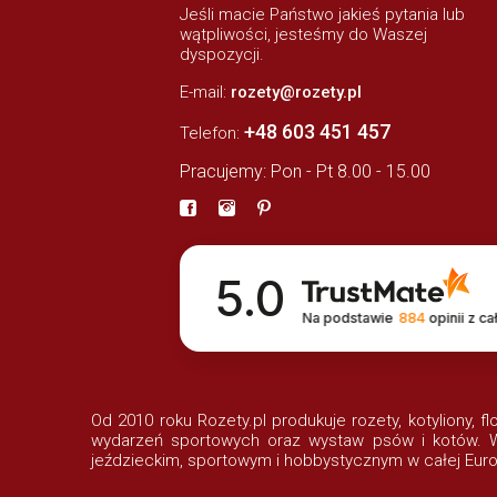
Jeśli macie Państwo jakieś pytania lub
wątpliwości, jesteśmy do Waszej
dyspozycji.
E-mail:
rozety@rozety.pl
+48 603 451 457
Telefon:
Pracujemy: Pon - Pt 8.00 - 15.00
5.0
Na podstawie
884
opinii
z ca
Od 2010 roku Rozety.pl produkuje rozety, kotyliony, f
wydarzeń sportowych oraz wystaw psów i kotów. Wi
jeździeckim, sportowym i hobbystycznym w całej Euro