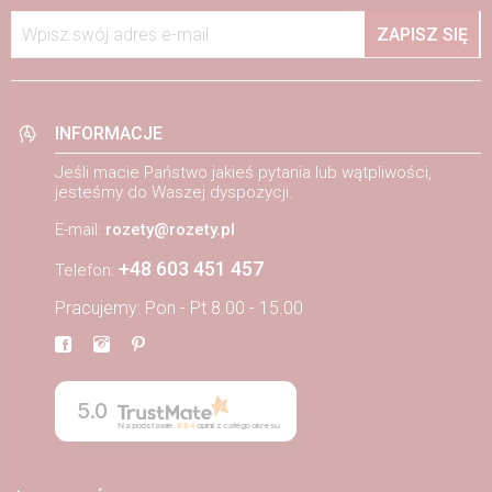
Wpisz swój adres e-mail
ZAPISZ SIĘ
INFORMACJE
Jeśli macie Państwo jakieś pytania lub wątpliwości,
jesteśmy do Waszej dyspozycji.
E-mail:
rozety@rozety.pl
+48 603 451 457
Telefon:
Pracujemy: Pon - Pt 8.00 - 15.00
5.0
Na podstawie
884
opinii
z całego okresu