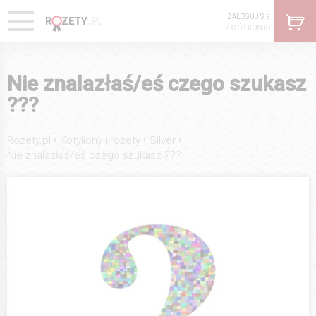
ZALOGUJ SIĘ
ZAŁÓŻ KONTO
Nie znalazłaś/eś czego szukasz
???
›
›
›
Rozety.pl
Kotyliony i rozety
Silver
Nie znalazłaś/eś czego szukasz ???