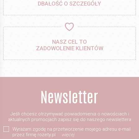
DBAŁOŚĆ O SZCZEGÓŁY
NASZ CEL TO
ZADOWOLENIE KLIENTÓW
Jeśli chcesz otrzymywać powiadomienia o nowościach i
aktualnych promocjach zapisz się do naszego newslettera
Wyrażam zgodę na przetworzenie mojego adresu e-mail
przez firmę rozety.pl
więcej