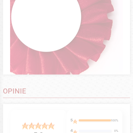
OPINIE
5
100%
4
0%