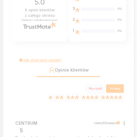
5.0
3
0%
9
opinii klientów
z całego okresu
2
0%
zebranych i zweryfikowanych przez
1
0%
Jak zbieramy opinie?
Opinie klientów
Wyczyść
Szukaj
CENTRUM
zweryfikowano
5