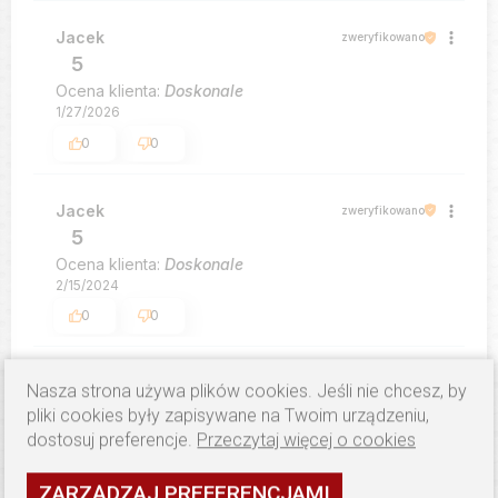
Jacek
zweryfikowano
5
Ocena klienta:
Doskonale
1/27/2026
0
0
Jacek
zweryfikowano
5
Ocena klienta:
Doskonale
2/15/2024
0
0
Magda
zweryfikowano
Nasza strona używa plików cookies. Jeśli nie chcesz, by
5
pliki cookies były zapisywane na Twoim urządzeniu,
Ocena klienta:
Doskonale
dostosuj preferencje.
Przeczytaj więcej o cookies
1/26/2024
0
0
ZARZĄDZAJ PREFERENCJAMI