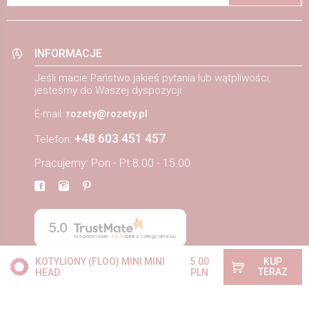
INFORMACJE
Jeśli macie Państwo jakieś pytania lub wątpliwości,
jesteśmy do Waszej dyspozycji.
E-mail:
rozety@rozety.pl
+48 603 451 457
Telefon:
Pracujemy: Pon - Pt 8.00 - 15.00
5.0
Na podstawie
884
opinii
z całego okresu
KOTYLIONY (FLOO) MINI MINI
5.00
KUP
TERAZ
HEAD
PLN
ZAMÓWIENIA
Wysyłka i płatność