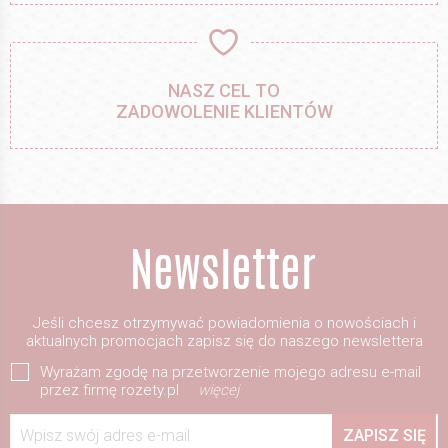
NASZ CEL TO
ZADOWOLENIE KLIENTÓW
Jeśli chcesz otrzymywać powiadomienia o nowościach i
aktualnych promocjach zapisz się do naszego newslettera
Wyrażam zgodę na przetworzenie mojego adresu e-mail
przez firmę rozety.pl
więcej
Wpisz swój adres e-mail
ZAPISZ SIĘ