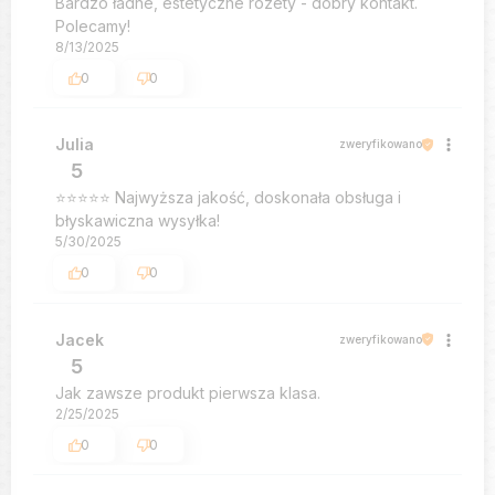
Bardzo ładne, estetyczne rozety - dobry kontakt.
Polecamy!
8/13/2025
0
0
Julia
zweryfikowano
5
⭐️⭐️⭐️⭐️⭐️ Najwyższa jakość, doskonała obsługa i
błyskawiczna wysyłka!
5/30/2025
0
0
Jacek
zweryfikowano
5
Jak zawsze produkt pierwsza klasa.
2/25/2025
0
0