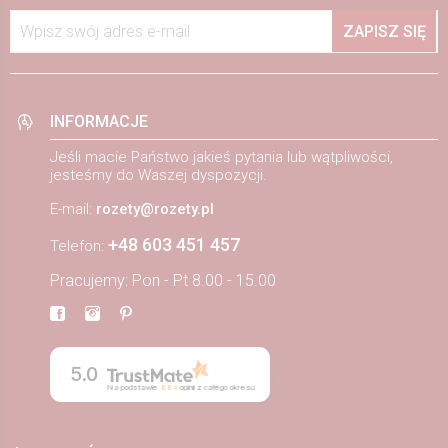
Wpisz swój adres e-mail
ZAPISZ SIĘ
INFORMACJE
Jeśli macie Państwo jakieś pytania lub wątpliwości,
jesteśmy do Waszej dyspozycji.
E-mail:
rozety@rozety.pl
+48 603 451 457
Telefon:
Pracujemy: Pon - Pt 8.00 - 15.00
5.0
Na podstawie
884
opinii
z całego okresu