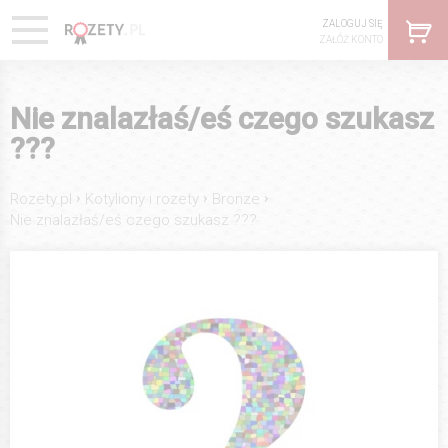
ZALOGUJ SIĘ
ZAŁÓŻ KONTO
Nie znalazłaś/eś czego szukasz
???
›
›
›
Rozety.pl
Kotyliony i rozety
Bronze
Nie znalazłaś/eś czego szukasz ???