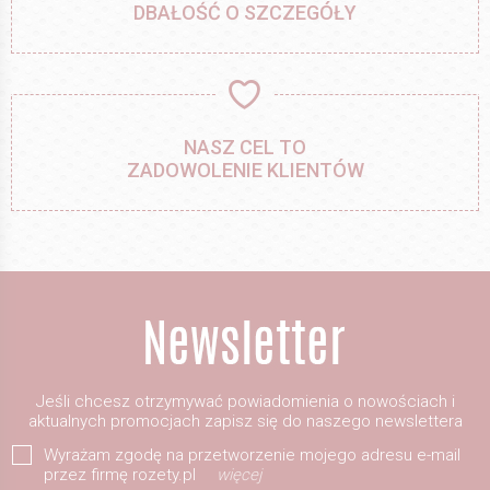
DBAŁOŚĆ O SZCZEGÓŁY
NASZ CEL TO
ZADOWOLENIE KLIENTÓW
Jeśli chcesz otrzymywać powiadomienia o nowościach i
aktualnych promocjach zapisz się do naszego newslettera
Wyrażam zgodę na przetworzenie mojego adresu e-mail
przez firmę rozety.pl
więcej