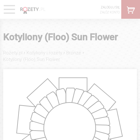
ZALOGUJ SIĘ
ZAŁÓŻ KONTO
Kotyliony (Floo) Sun Flower
›
›
›
Rozety.pl
Kotyliony i rozety
Bronze
Kotyliony (Floo) Sun Flower