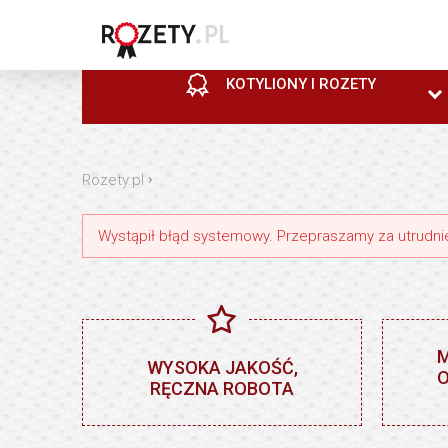
KOTYLIONY I ROZETY
KOTYLIONY I ROZETY
PUCHARY
STATUETKI MEDALE
Economic line / Hobby
Plastikowe
Statuetki i trofea
›
Horse
Rozety.pl
Wystąpił błąd systemowy. Przepraszamy za utrudni
KOTYLIONY I ROZETY
PUCHARY
STATUETKI MEDALE
M
Gold
Dodatki do pucharów
Przypinki
WYSOKA JAKOŚĆ,
O
RĘCZNA ROBOTA