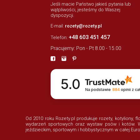
Jeśli macie Państwo jakieś pytania lub
wątpliwości, jesteśmy do Waszej
dyspozycji.
E-mail:
rozety@rozety.pl
+48 603 451 457
Telefon:
Pracujemy: Pon - Pt 8.00 - 15.00
5.0
Na podstawie
884
opinii
z ca
Od 2010 roku Rozety.pl produkuje rozety, kotyliony, f
wydarzeń sportowych oraz wystaw psów i kotów. Wi
jeździeckim, sportowym i hobbystycznym w całej Euro