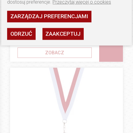
dostosuj preferencje.
Przeczytaj więcej o cookies
ZARZĄDZAJ PREFERENCJAMI
1.6 PLN
WSTĄŻKI DO MEDALI
Tasiemka do medalu BZ 22 mm
ODRZUĆ
ZAAKCEPTUJ
Dostępność: wysoka
ZOBACZ