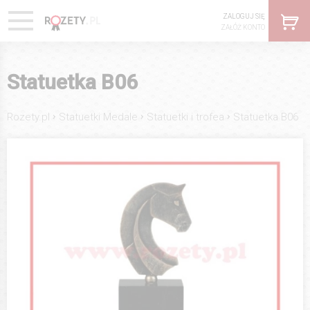
ZALOGUJ SIĘ
ZAŁÓŻ KONTO
Statuetka B06
›
›
›
Rozety.pl
Statuetki Medale
Statuetki i trofea
Statuetka B06