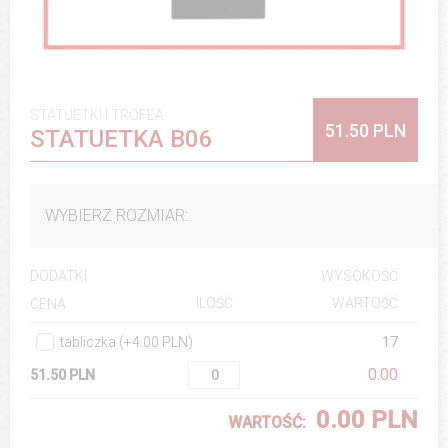
STATUETKI I TROFEA
51.50 PLN
STATUETKA B06
WYBIERZ ROZMIAR:
DODATKI
WYSOKOŚĆ
ILOŚĆ
WARTOŚĆ
CENA
tabliczka (+4.00 PLN)
17
0.00
51.50 PLN
0.00 PLN
WARTOŚĆ: