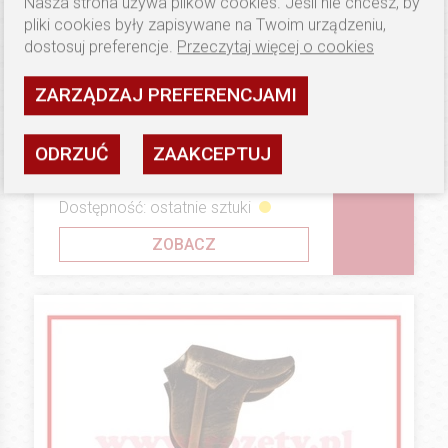
Nasza strona używa plików cookies. Jeśli nie chcesz, by
pliki cookies były zapisywane na Twoim urządzeniu,
dostosuj preferencje.
Przeczytaj więcej o cookies
ZARZĄDZAJ PREFERENCJAMI
81.5 PLN
STATUETKI I TROFEA
ODRZUĆ
ZAAKCEPTUJ
Statuetka B16
Dostępność: ostatnie sztuki
ZOBACZ