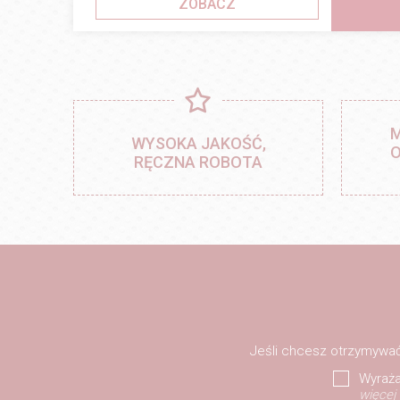
ZOBACZ
M
WYSOKA JAKOŚĆ,
O
RĘCZNA ROBOTA
Jeśli chcesz otrzymywać
Wyraża
więcej