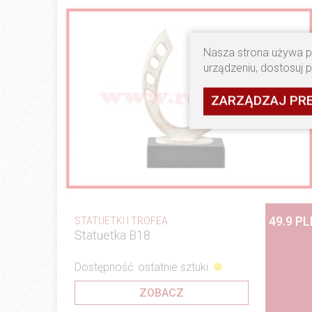
Nasza strona używa pl
urządzeniu, dostosuj 
ZARZĄDZAJ PR
49.9 P
STATUETKI I TROFEA
Statuetka B18
Dostępność: ostatnie sztuki
ZOBACZ