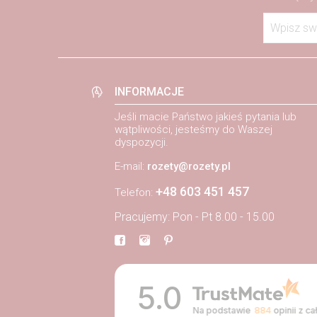
Wpisz sw
INFORMACJE
Jeśli macie Państwo jakieś pytania lub
wątpliwości, jesteśmy do Waszej
dyspozycji.
E-mail:
rozety@rozety.pl
+48 603 451 457
Telefon:
Pracujemy: Pon - Pt 8.00 - 15.00
5.0
Na podstawie
884
opinii
z ca