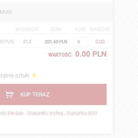
MIAR:
WYSOKOŚĆ
CENA
ILOŚĆ
WARTOŚĆ
0.00
.00 PLN)
21,5
201.60 PLN
0.00 PLN
WARTOŚĆ:
tatnie sztuki
KUP TERAZ
etki Medale
,
Statuetki i trofea
,
Statuetka B09