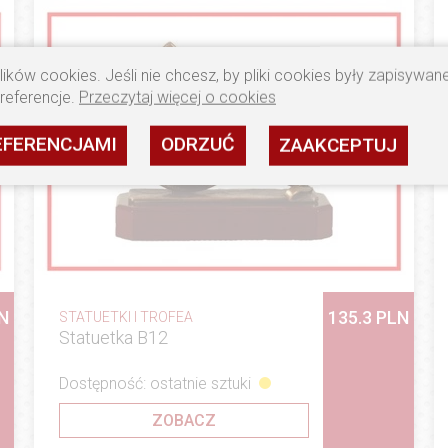
ików cookies. Jeśli nie chcesz, by pliki cookies były zapisywa
preferencje.
Przeczytaj więcej o cookies
EFERENCJAMI
ODRZUĆ
ZAAKCEPTUJ
LN
135.3 PLN
STATUETKI I TROFEA
Statuetka B12
Dostępność: ostatnie sztuki
ZOBACZ