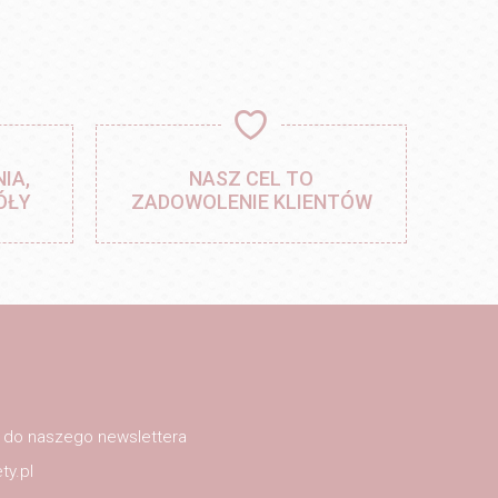
IA,
NASZ CEL TO
ÓŁY
ZADOWOLENIE KLIENTÓW
ę do naszego newslettera
ty.pl