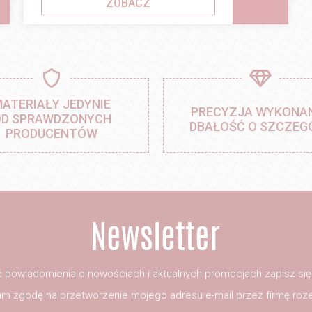
ZOBACZ
ATERIAŁY JEDYNIE
PRECYZJA WYKONAN
D SPRAWDZONYCH
DBAŁOŚĆ O SZCZEG
PRODUCENTÓW
 powiadomienia o nowościach i aktualnych promocjach zapisz si
m zgodę na przetworzenie mojego adresu e-mail przez firmę roze