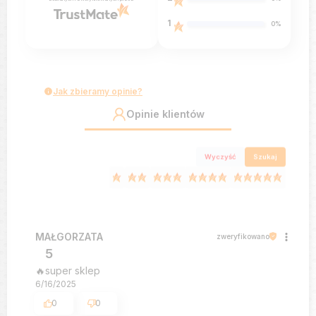
1
0%
Jak zbieramy opinie?
Opinie klientów
Wyczyść
Szukaj
MAŁGORZATA
zweryfikowano
5
🔥super sklep
6/16/2025
0
0