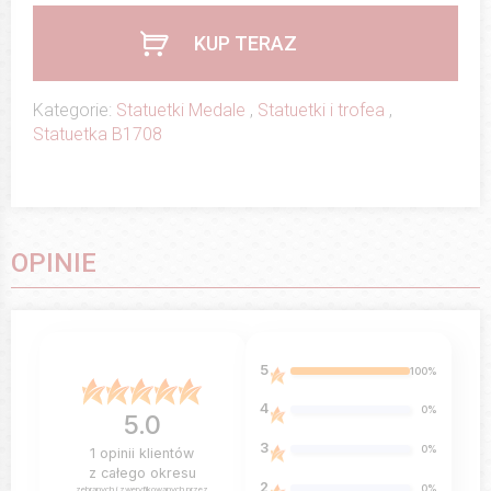
KUP TERAZ
Kategorie:
Statuetki Medale
,
Statuetki i trofea
,
Statuetka B1708
OPINIE
5
100%
4
0%
5.0
3
0%
1
opinii klientów
z całego okresu
2
0%
zebranych i zweryfikowanych przez