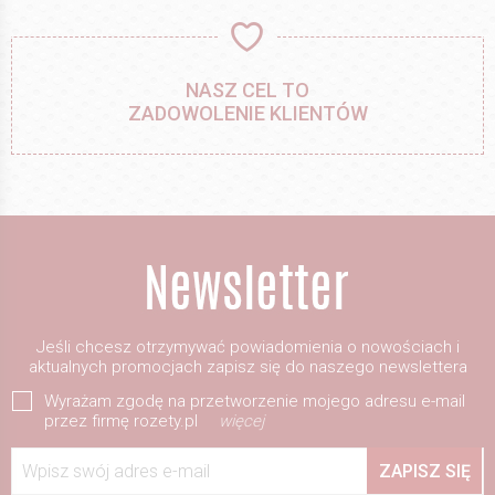
NASZ CEL TO
ZADOWOLENIE KLIENTÓW
Jeśli chcesz otrzymywać powiadomienia o nowościach i
aktualnych promocjach zapisz się do naszego newslettera
Wyrażam zgodę na przetworzenie mojego adresu e-mail
przez firmę rozety.pl
więcej
Wpisz swój adres e-mail
ZAPISZ SIĘ