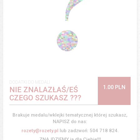
DODATKI DO MEDALI
1.00 PLN
NIE ZNALAZŁAŚ/EŚ
CZEGO SZUKASZ ???
Brakuje medalu/wklejki tematycznej której szukasz,
NAPISZ do nas:
rozety@rozety.pl
lub zadzwoń: 504 718 824.
ZNAJDZIEMY ją dla Ciebie!!!