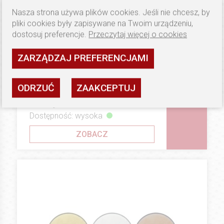
Nasza strona używa plików cookies. Jeśli nie chcesz, by
pliki cookies były zapisywane na Twoim urządzeniu,
dostosuj preferencje.
Przeczytaj więcej o cookies
ZARZĄDZAJ PREFERENCJAMI
0.86 PLN
DODATKI DO MEDALI
ODRZUĆ
ZAAKCEPTUJ
Wklejka tematyczna 3D 2,5 cm
III miejsce
Dostępność: wysoka
ZOBACZ