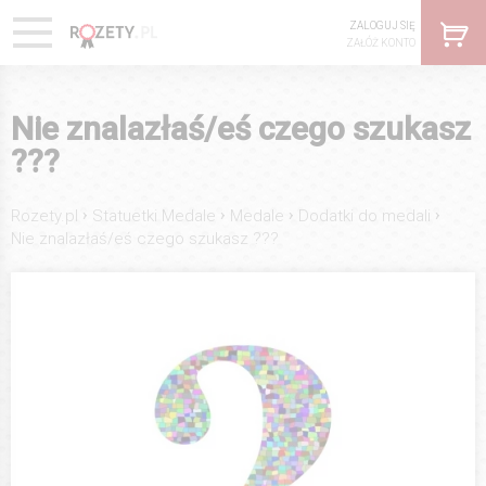
ZALOGUJ SIĘ
ZAŁÓŻ KONTO
Nie znalazłaś/eś czego szukasz
???
›
›
›
›
Rozety.pl
Statuetki Medale
Medale
Dodatki do medali
Nie znalazłaś/eś czego szukasz ???