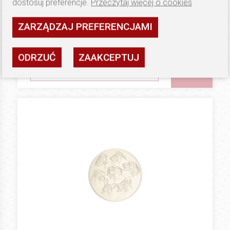
dostosuj preferencje.
Przeczytaj więcej o cookies
0.86 PLN
DODATKI DO MEDALI
ZARZĄDZAJ PREFERENCJAMI
Wklejka tematyczna 3D 2,5 cm
II miejsce
Dostępność: wysoka
ODRZUĆ
ZAAKCEPTUJ
ZOBACZ