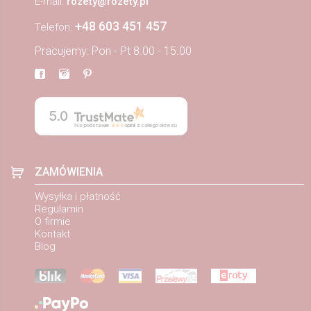
E-mail:
rozety@rozety.pl
+48 603 451 457
Telefon:
Pracujemy: Pon - Pt 8.00 - 15.00
5.0
Na podstawie
884
opinii
z całego okresu
ZAMÓWIENIA
Wysyłka i płatność
Regulamin
O firmie
Kontakt
Blog