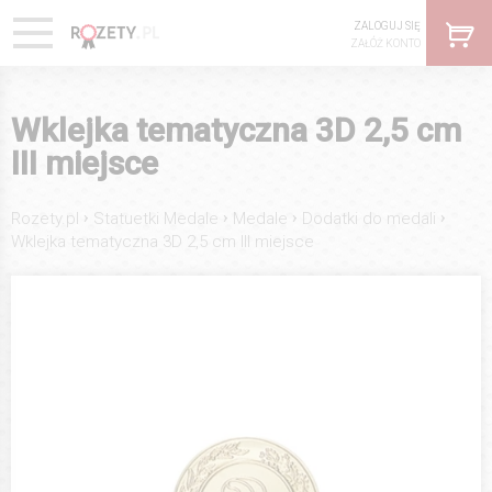
ZALOGUJ SIĘ
ZAŁÓŻ KONTO
Wklejka tematyczna 3D 2,5 cm
III miejsce
›
›
›
›
Rozety.pl
Statuetki Medale
Medale
Dodatki do medali
Wklejka tematyczna 3D 2,5 cm III miejsce