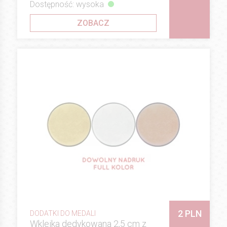
Dostępność: wysoka
ZOBACZ
2 PLN
DODATKI DO MEDALI
Wklejka dedykowana 2,5 cm z