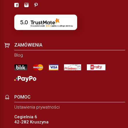
5.0
Na podstawie
884
opinii
z całego okresu
ZAMÓWIENIA
Blog
POMOC
Ustawienia prywatności
Cegielnia 6
42-282 Kruszyna