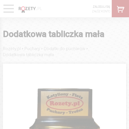
ZALOGUJ SIĘ
ZAŁÓŻ KONTO
Dodatkowa tabliczka mała
›
›
›
Rozety.pl
Puchary
Dodatki do pucharów
Dodatkowa tabliczka mała