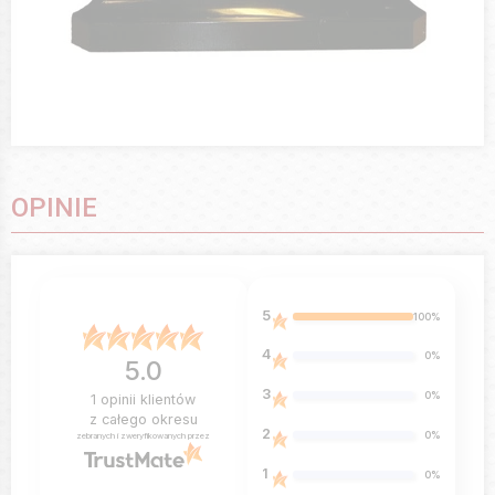
OPINIE
5
100%
4
0%
5.0
3
0%
1
opinii klientów
z całego okresu
2
0%
zebranych i zweryfikowanych przez
1
0%