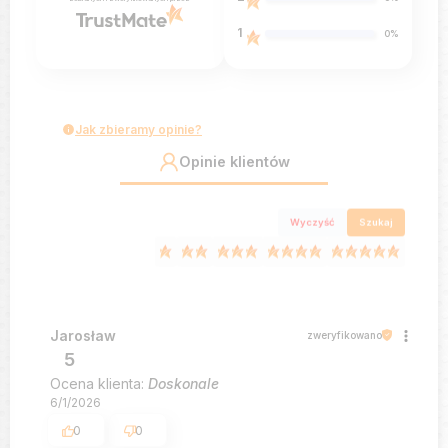
1
0%
Jak zbieramy opinie?
Opinie klientów
Wyczyść
Szukaj
Jarosław
zweryfikowano
5
Ocena klienta:
Doskonale
6/1/2026
0
0