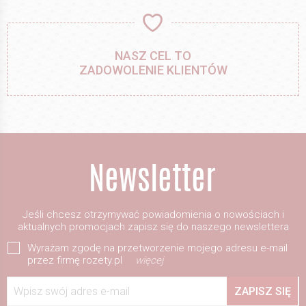
NASZ CEL TO
ZADOWOLENIE KLIENTÓW
Jeśli chcesz otrzymywać powiadomienia o nowościach i
aktualnych promocjach zapisz się do naszego newslettera
Wyrażam zgodę na przetworzenie mojego adresu e-mail
przez firmę rozety.pl
więcej
Wpisz swój adres e-mail
ZAPISZ SIĘ