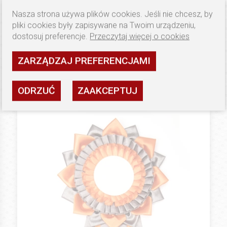
Nasza strona używa plików cookies. Jeśli nie chcesz, by
pliki cookies były zapisywane na Twoim urządzeniu,
29.9 PLN
GOLD
dostosuj preferencje.
Przeczytaj więcej o cookies
Kotyliony (Floo) Big Star Show
ZARZĄDZAJ PREFERENCJAMI
Dostępność: wysoka
ZOBACZ
ODRZUĆ
ZAAKCEPTUJ