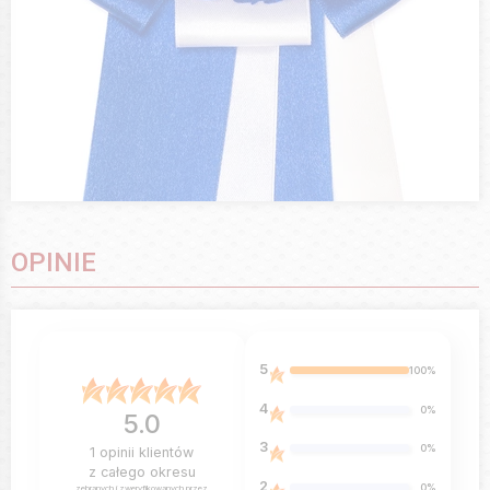
OPINIE
5
100%
4
0%
5.0
3
0%
1
opinii klientów
z całego okresu
2
0%
zebranych i zweryfikowanych przez