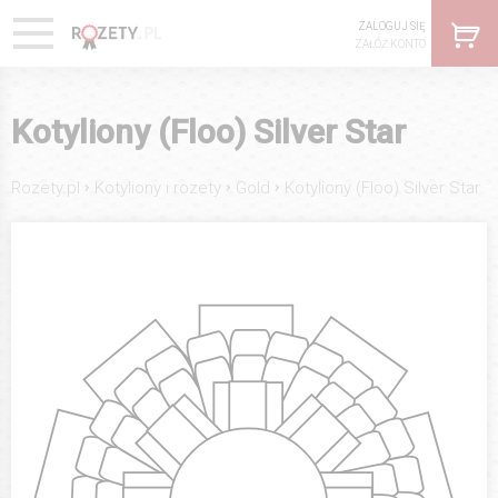
ZALOGUJ SIĘ
ZAŁÓŻ KONTO
Kotyliony (Floo) Silver Star
›
›
›
Rozety.pl
Kotyliony i rozety
Gold
Kotyliony (Floo) Silver Star