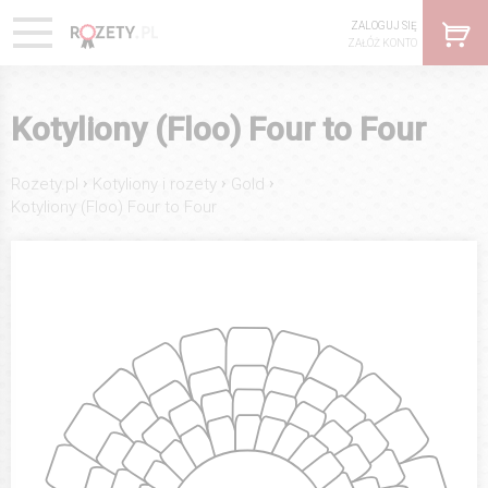
ZALOGUJ SIĘ
ZAŁÓŻ KONTO
Kotyliony (Floo) Four to Four
›
›
›
Rozety.pl
Kotyliony i rozety
Gold
Kotyliony (Floo) Four to Four