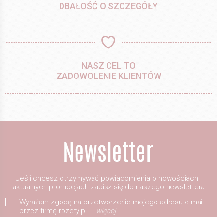
DBAŁOŚĆ O SZCZEGÓŁY
NASZ CEL TO
ZADOWOLENIE KLIENTÓW
Jeśli chcesz otrzymywać powiadomienia o nowościach i
aktualnych promocjach zapisz się do naszego newslettera
Wyrażam zgodę na przetworzenie mojego adresu e-mail
przez firmę rozety.pl
więcej