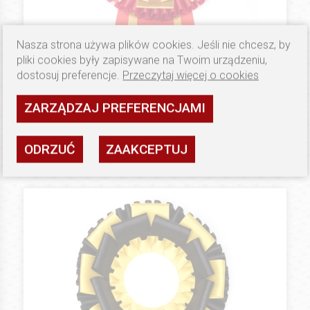
Nasza strona używa plików cookies. Jeśli nie chcesz, by
pliki cookies były zapisywane na Twoim urządzeniu,
dostosuj preferencje.
Przeczytaj więcej o cookies
29.9 PLN
GOLD
Kotyliony (Floo) Olympia
ZARZĄDZAJ PREFERENCJAMI
Dostępność: wysoka
ODRZUĆ
ZAAKCEPTUJ
ZOBACZ