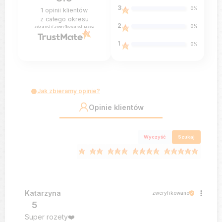
3
0%
1
opinii klientów
z całego okresu
2
0%
zebranych i zweryfikowanych przez
1
0%
Jak zbieramy opinie?
Opinie klientów
Wyczyść
Szukaj
Katarzyna
zweryfikowano
5
Super rozety❤️