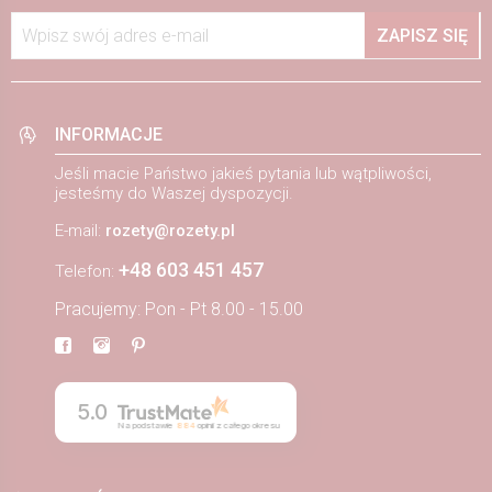
Wpisz swój adres e-mail
ZAPISZ SIĘ
INFORMACJE
Jeśli macie Państwo jakieś pytania lub wątpliwości,
jesteśmy do Waszej dyspozycji.
E-mail:
rozety@rozety.pl
+48 603 451 457
Telefon:
Pracujemy: Pon - Pt 8.00 - 15.00
5.0
Na podstawie
884
opinii
z całego okresu