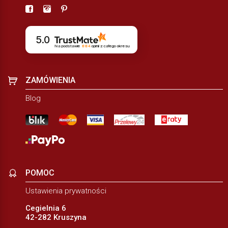
5.0
Na podstawie
884
opinii
z całego okresu
ZAMÓWIENIA
Blog
POMOC
Ustawienia prywatności
Cegielnia 6
42-282 Kruszyna