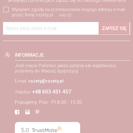
aktualnych promocjach zapisz się do naszego newslettera
Wyrażam zgodę na przetworzenie mojego adresu e-mail
przez firmę rozety.pl
więcej
Wpisz swój adres e-mail
ZAPISZ SIĘ
INFORMACJE
Jeśli macie Państwo jakieś pytania lub wątpliwości,
jesteśmy do Waszej dyspozycji.
E-mail:
rozety@rozety.pl
+48 603 451 457
Telefon:
Pracujemy: Pon - Pt 8.00 - 15.00
5.0