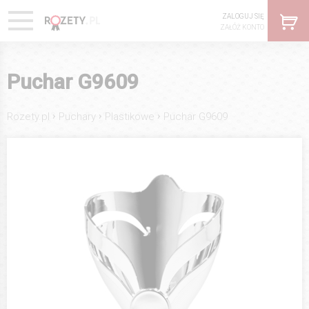
ZALOGUJ SIĘ
ZAŁÓŻ KONTO
Puchar G9609
›
›
›
Rozety.pl
Puchary
Plastikowe
Puchar G9609