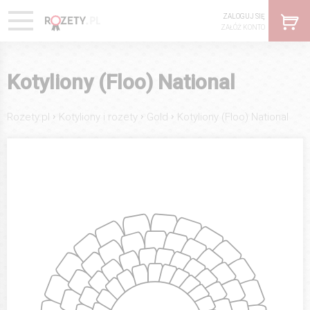
ZALOGUJ SIĘ
ZAŁÓŻ KONTO
Kotyliony (Floo) National
›
›
›
Rozety.pl
Kotyliony i rozety
Gold
Kotyliony (Floo) National