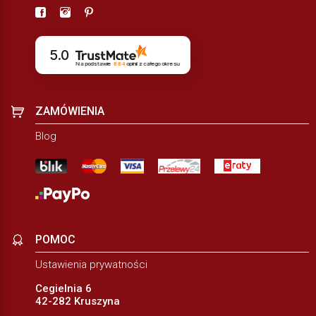
5.0
Na podstawie
884
opinii
z całego okresu
ZAMÓWIENIA
Blog
POMOC
Ustawienia prywatności
Cegielnia 6
42-282 Kruszyna