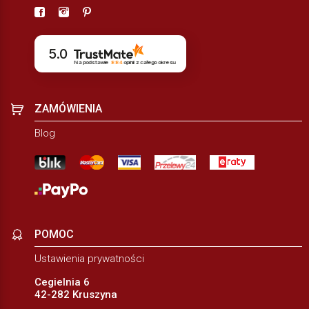
5.0
Na podstawie
884
opinii
z całego okresu
ZAMÓWIENIA
Blog
POMOC
Ustawienia prywatności
Cegielnia 6
42-282 Kruszyna