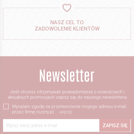
NASZ CEL TO
ZADOWOLENIE KLIENTÓW
Jeśli chcesz otrzymywać powiadomienia o nowościach i
aktualnych promocjach zapisz się do naszego newslettera
Wyrażam zgodę na przetworzenie mojego adresu e-mail
przez firmę rozety.pl
więcej
Wpisz swój adres e-mail
ZAPISZ SIĘ