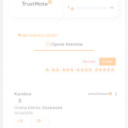
1
0%
Jak zbieramy opinie?
Opinie klientów
Wyczyść
Szukaj
Karolina
zweryfikowano
5
Ocena klienta:
Doskonale
10/24/2025
0
0