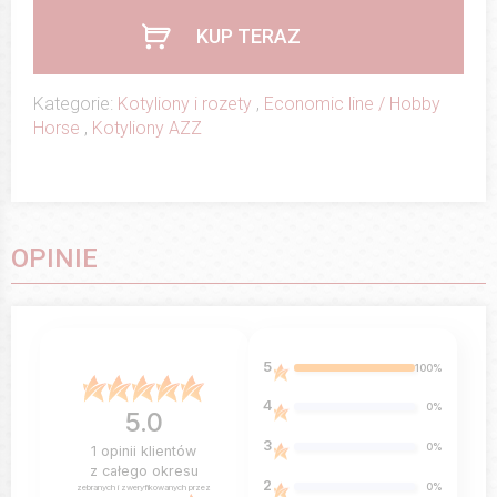
KUP TERAZ
Kategorie:
Kotyliony i rozety
,
Economic line / Hobby
Horse
,
Kotyliony AZZ
OPINIE
5
100%
4
0%
5.0
3
0%
1
opinii klientów
z całego okresu
2
0%
zebranych i zweryfikowanych przez