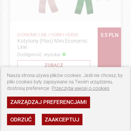
5.5 PLN
ECONOMIC LINE / HOBBY HORSE
Kotyliony (Floo) Mini Economic
Line
Dostępność: wysoka
ZOBACZ
Nasza strona używa plików cookies. Jeśli nie chcesz, by
pliki cookies były zapisywane na Twoim urządzeniu,
WYSYŁKA: 24H
dostosuj preferencje.
Przeczytaj więcej o cookies
ZARZĄDZAJ PREFERENCJAMI
ODRZUĆ
ZAAKCEPTUJ