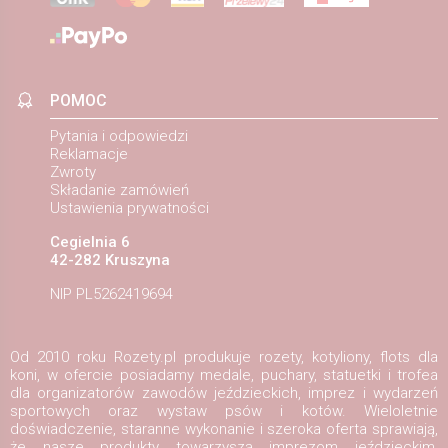
POMOC
Pytania i odpowiedzi
Reklamacje
Zwroty
Składanie zamówień
Ustawienia prywatności
Cegielnia 6
42-282 Kruszyna
NIP PL5262419694
Od 2010 roku Rozety.pl produkuje rozety, kotyliony, flots dla
koni, w ofercie posiadamy medale, puchary, statuetki i trofea
dla organizatorów zawodów jeździeckich, imprez i wydarzeń
sportowych oraz wystaw psów i kotów. Wieloletnie
doświadczenie, staranne wykonanie i szeroka oferta sprawiają,
że nasze produkty towarzyszą imprezom jeździeckim,