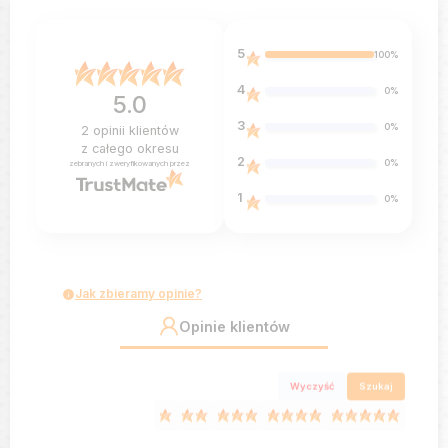
5
100%
4
0%
5.0
3
0%
2
opinii klientów
z całego okresu
2
0%
zebranych i zweryfikowanych przez
1
0%
Jak zbieramy opinie?
Opinie klientów
Wyczyść
Szukaj