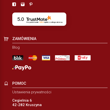
5.0
Na podstawie
884
opinii
z całego okresu
ZAMÓWIENIA
Blog
POMOC
Ustawienia prywatności
Cegielnia 6
42-282 Kruszyna