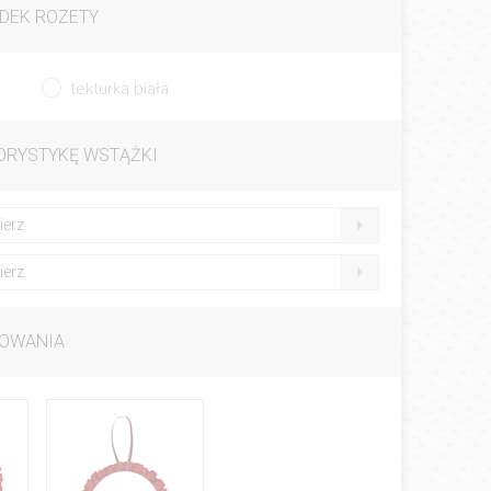
DEK ROZETY
tekturka biała
ORYSTYKĘ WSTĄŻKI
ierz
ierz
OWANIA