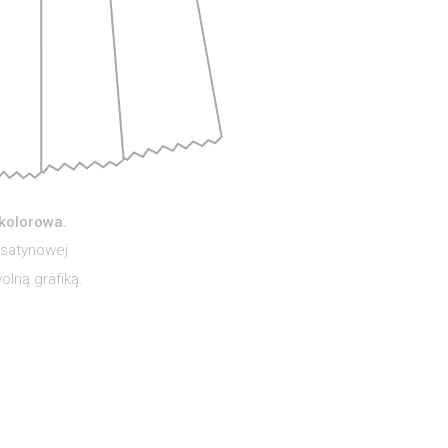
ukolorowa.
 satynowej.
lną grafiką.