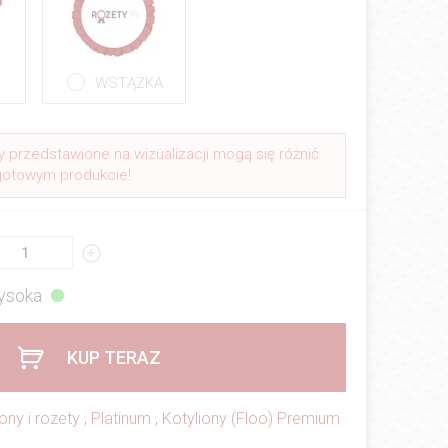
WSTĄŻKA
y przedstawione na wizualizacji mogą się różnić
gotowym produkcie!
ysoka
KUP TERAZ
ony i rozety
,
Platinum
,
Kotyliony (Floo) Premium