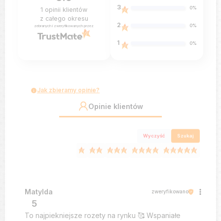
3
0%
1
opinii klientów
z całego okresu
2
0%
zebranych i zweryfikowanych przez
1
0%
Jak zbieramy opinie?
Opinie klientów
Wyczyść
Szukaj
Matylda
zweryfikowano
5
To najpiekniejsze rozety na rynku 🥰 Wspaniałe