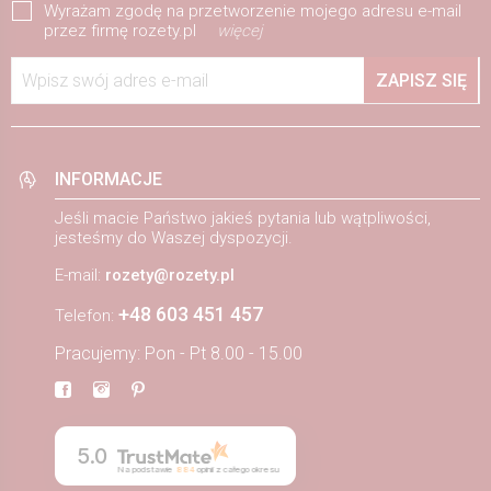
Wyrażam zgodę na przetworzenie mojego adresu e-mail
przez firmę rozety.pl
więcej
Wpisz swój adres e-mail
ZAPISZ SIĘ
INFORMACJE
Jeśli macie Państwo jakieś pytania lub wątpliwości,
jesteśmy do Waszej dyspozycji.
E-mail:
rozety@rozety.pl
+48 603 451 457
Telefon:
Pracujemy: Pon - Pt 8.00 - 15.00
5.0
Na podstawie
884
opinii
z całego okresu