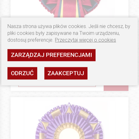
Nasza strona używa plików cookies. Jeśli nie chcesz, by
pliki cookies były zapisywane na Twoim urządzeniu,
dostosuj preferencje.
Przeczytaj więcej o cookies
45 PLN
PLATINUM
ZARZĄDZAJ PREFERENCJAMI
Kotyliony (Floo) Dark Star
Dostępność: wysoka
ODRZUĆ
ZAAKCEPTUJ
ZOBACZ