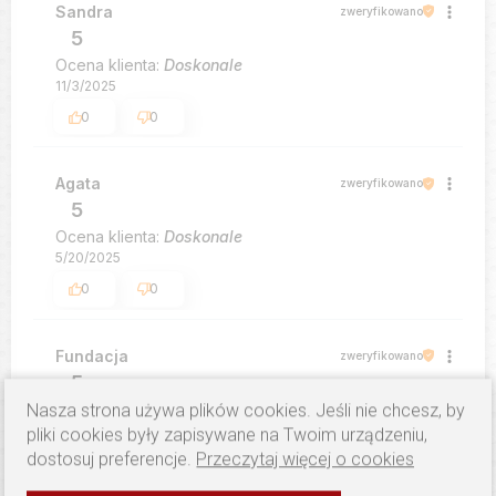
Sandra
zweryfikowano
5
Ocena klienta:
Doskonale
11/3/2025
0
0
Agata
zweryfikowano
5
Ocena klienta:
Doskonale
5/20/2025
0
0
Fundacja
zweryfikowano
5
Nasza strona używa plików cookies. Jeśli nie chcesz, by
Ocena klienta:
Doskonale
9/10/2024
pliki cookies były zapisywane na Twoim urządzeniu,
dostosuj preferencje.
Przeczytaj więcej o cookies
0
0