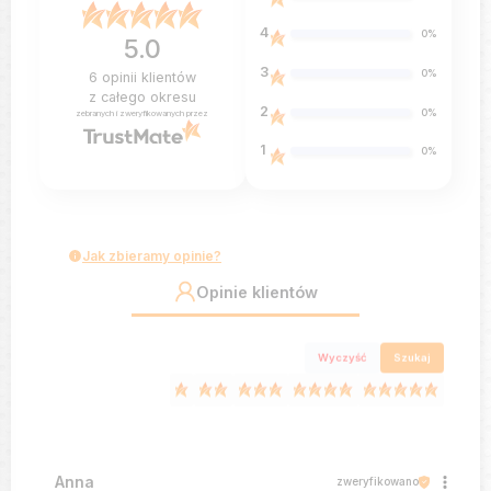
4
0%
5.0
3
0%
6
opinii klientów
z całego okresu
2
0%
zebranych i zweryfikowanych przez
1
0%
Jak zbieramy opinie?
Opinie klientów
Wyczyść
Szukaj
Anna
zweryfikowano