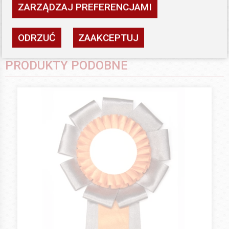
ZARZĄDZAJ PREFERENCJAMI
ODRZUĆ
ZAAKCEPTUJ
PRODUKTY PODOBNE