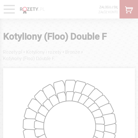
ZALOGUJ SIĘ
ZAŁÓŻ KONTO
Kotyliony (Floo) Double F
›
›
›
Rozety.pl
Kotyliony i rozety
Bronze
Kotyliony (Floo) Double F