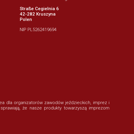
Straße Cegielnia 6
42-282 Kruszyna
Polen
NIP PL5262419694
rofea dla organizatorów zawodów jeździeckich, imprez i
 sprawiają, że nasze produkty towarzyszą imprezom