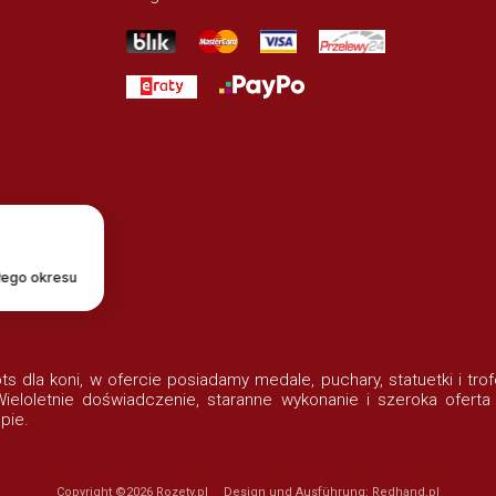
łego okresu
lots dla koni, w ofercie posiadamy medale, puchary, statuetki i t
eloletnie doświadczenie, staranne wykonanie i szeroka oferta
pie.
Copyright ©2026
Rozety.pl
Design und Ausführung:
Redhand.pl