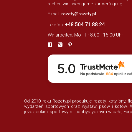
stehen wir Ihnen gerne zur Verfügung.
E-mail:
rozety@rozety.pl
+48 504 71 88 24
Telefon:
Wir arbeiten: Mo - Fr 8.00 - 15.00 Uhr
5.0
Na podstawie
884
opinii
z ca
Od 2010 roku Rozety.pl produkuje rozety, kotyliony, f
wydarzeń sportowych oraz wystaw psów i kotów. Wi
jeździeckim, sportowym i hobbystycznym w całej Euro