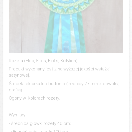
Rozeta (Floo, Flots, Flot's, Kotylion) .
Produkt wykonany jest z najwyższej jakości wstążki
satynowej.
Środek tekturka lub button o średnicy 77 mm z dowolną
grafiką.
Ogony w kolorach rozety.
Wymiary:
- średnica główki rozety 40 cm;
- długość całej rozety 100 cm.