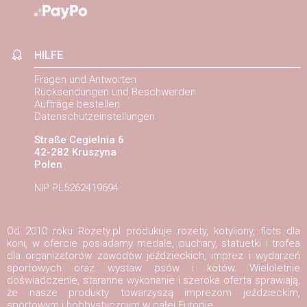
HILFE
Fragen und Antworten
Rücksendungen und Beschwerden
Aufträge bestellen
Datenschutzeinstellungen
Straße Cegielnia 6
42-282 Kruszyna
Polen
NIP PL5262419694
Od 2010 roku Rozety.pl produkuje rozety, kotyliony, flots dla
koni, w ofercie posiadamy medale, puchary, statuetki i trofea
dla organizatorów zawodów jeździeckich, imprez i wydarzeń
sportowych oraz wystaw psów i kotów. Wieloletnie
doświadczenie, staranne wykonanie i szeroka oferta sprawiają,
że nasze produkty towarzyszą imprezom jeździeckim,
sportowym i hobbystycznym w całej Europie.