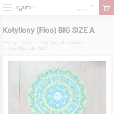
LOGIN
KONTO ERSTELLEN
Kotyliony (Floo) BIG SIZE A
›
›
›
Rozety.pl
Preisschleifen
Sonderbestellung
Kotyliony (Floo) BIG SIZE A