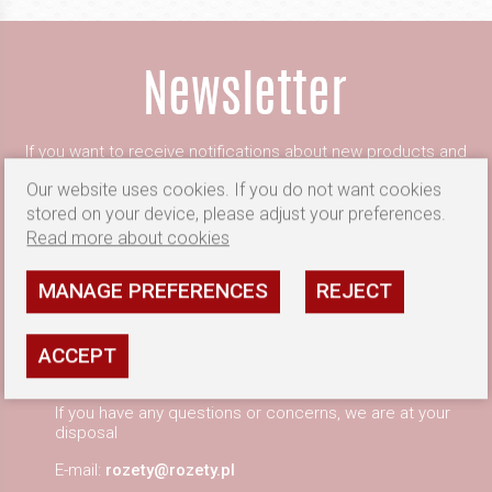
If you want to receive notifications about new products and
current promotions, subscribe to our newsletter
Our website uses cookies. If you do not want cookies
I consent to the processing of my e-mail address by
stored on your device, please adjust your preferences.
rozety.pl
more
Read more about cookies
Enter your email address
SAVE AS
MANAGE PREFERENCES
REJECT
ACCEPT
INFORMATION
If you have any questions or concerns, we are at your
disposal
E-mail:
rozety@rozety.pl