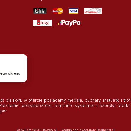
łego okresu
lots dla koni, w ofercie posiadamy medale, puchary, statuetki i t
eloletnie doświadczenie, staranne wykonanie i szeroka oferta
pie.
Copyright ©2026
Rozety.pl
Design and execution:
Redhand.pl