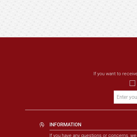
If you want to recei
Enter you
INFORMATION
If you have any questions or concerns, we