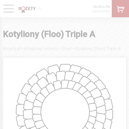
ZALOGUJ SIĘ
ZAŁÓŻ KONTO
Kotyliony (Floo) Triple A
›
›
›
Rozety.pl
Kotyliony i rozety
Silver
Kotyliony (Floo) Triple A