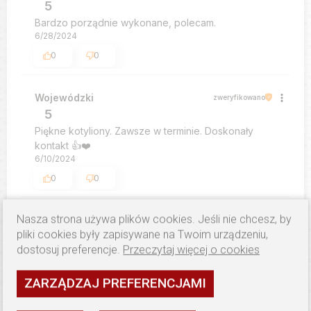
5
Bardzo porządnie wykonane, polecam.
6/28/2024
0
0
Wojewódzki
zweryfikowano
5
Piękne kotyliony. Zawsze w terminie. Doskonały
kontakt 👍️❤️
6/10/2024
0
0
Nasza strona używa plików cookies. Jeśli nie chcesz, by
Julia
zweryfikowano
pliki cookies były zapisywane na Twoim urządzeniu,
5
dostosuj preferencje.
Przeczytaj więcej o cookies
Super szybko i ładne wykonanie
12/18/2023
ZARZĄDZAJ PREFERENCJAMI
0
0