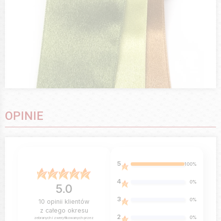
OPINIE
5
100%
4
0%
5.0
3
0%
10
opinii klientów
z całego okresu
2
0%
zebranych i zweryfikowanych przez