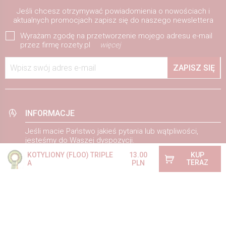
Jeśli chcesz otrzymywać powiadomienia o nowościach i
aktualnych promocjach zapisz się do naszego newslettera
Wyrażam zgodę na przetworzenie mojego adresu e-mail
przez firmę rozety.pl
więcej
Wpisz swój adres e-mail
ZAPISZ SIĘ
INFORMACJE
Jeśli macie Państwo jakieś pytania lub wątpliwości,
jesteśmy do Waszej dyspozycji.
KOTYLIONY (FLOO) TRIPLE
13.00
KUP
E-mail:
rozety@rozety.pl
TERAZ
A
PLN
+48 603 451 457
Telefon:
Pracujemy: Pon - Pt 8.00 - 15.00